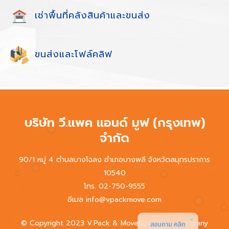
เช่าพื้นที่คลังสินค้าและขนส่ง
ขนส่งและโฟล์คลิฟ
บริษัท วี.แพค แอนด์ มูฟ (กรุงเทพ)
จำกัด
90/1 หมู่ 4 ตำบลบางโฉลง อำเภอบางพลี จังหวัดสมุทรปราการ
10540
โทร. 02-750-9555
อีเมล info@vpackmove.com
© Copyright 2023 V.Pack & Move(Bangkok) Company
สอบถาม คลิก